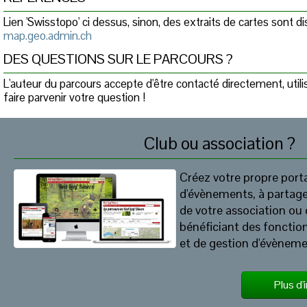
Lien 'Swisstopo' ci dessus, sinon, des extraits de cartes sont 
map.geo.admin.ch
DES QUESTIONS SUR LE PARCOURS ?
L'auteur du parcours accepte d'être contacté directement, util
faire parvenir votre question !
Club ou association ?
Créez votre propre porta
d'évènements, à partag
de votre association ou 
bénéficiant des fonction
et de gestion d'évèneme
Plus d'i