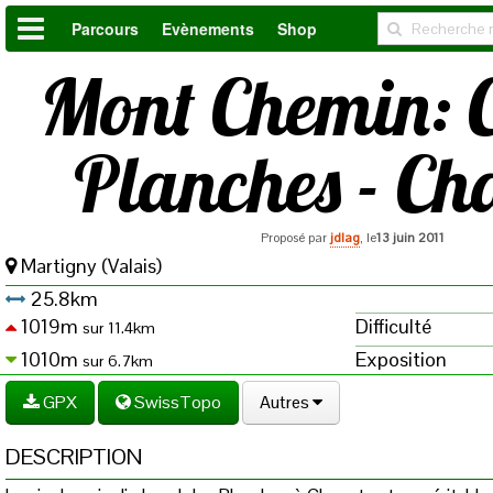
Parcours
Evènements
Shop
Mont Chemin: C
Planches - Ch
Proposé par
jdlag
, le
13 juin 2011
Martigny (Valais)
25.8km
1019m
Difficulté
sur 11.4km
1010m
Exposition
sur 6.7km
GPX
SwissTopo
Autres
DESCRIPTION