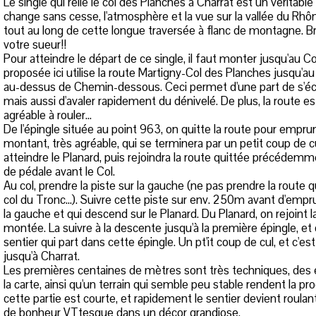
Le single qui relie le col des Planches à Charrat est un véritable p
change sans cesse, l'atmosphère et la vue sur la vallée du Rhôn
tout au long de cette longue traversée à flanc de montagne. B
votre sueur!!
Pour atteindre le départ de ce single, il faut monter jusqu'au C
proposée ici utilise la route Martigny-Col des Planches jusqu'au
au-dessus de Chemin-dessous. Ceci permet d'une part de s'éc
mais aussi d'avaler rapidement du dénivelé. De plus, la route 
agréable à rouler...
De l'épingle située au point 963, on quitte la route pour empru
montant, très agréable, qui se terminera par un petit coup de c
atteindre le Planard, puis rejoindra la route quittée précédemm
de pédale avant le Col.
Au col, prendre la piste sur la gauche (ne pas prendre la route 
col du Tronc...). Suivre cette piste sur env. 250m avant d'empru
la gauche et qui descend sur le Planard. Du Planard, on rejoint 
montée. La suivre à la descente jusqu'à la première épingle, et q
sentier qui part dans cette épingle. Un pt'it coup de cul, et c'est
jusqu'à Charrat.
Les premières centaines de mètres sont très techniques, des 
la carte, ainsi qu'un terrain qui semble peu stable rendent la pr
cette partie est courte, et rapidement le sentier devient roula
de bonheur VTtesque dans un décor grandiose.