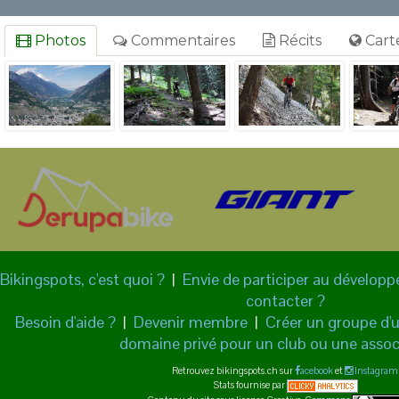
Photos
Commentaires
Récits
Cart
Bikingspots, c'est quoi ?
|
Envie de participer au dévelop
contacter ?
Besoin d'aide ?
|
Devenir membre
|
Créer un groupe d'ut
domaine privé pour un club ou une assoc
Retrouvez bikingspots.ch sur
acebook
et
Instagram
Stats fournise par