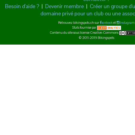
Besoin d'aide ?
|
Devenir membre
|
Créer un groupe d'ut
domaine privé pour un club ou une assoc
Retrouvez bikingspots.ch sur
acebook
et
Instagram
Stats fournise par
Contenu du site sous license Creative-Commons
© 2011-2019 Bikingspots