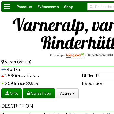
Parcours
Evènements
Shop
Varneralp, va
Rinderhüt
Proposé par
bikingspots
, le
16 septembre 2013
Varen (Valais)
46.1km
2589m
Difficulté
sur 16.7km
2591m
Exposition
sur 22.8km
GPX
SwissTopo
Autres
DESCRIPTION