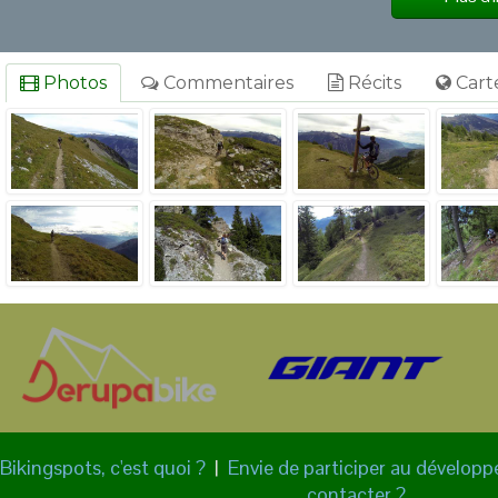
Photos
Commentaires
Récits
Cart
Bikingspots, c'est quoi ?
|
Envie de participer au dévelop
contacter ?