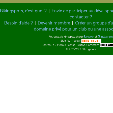
Bikingspots, c'est quoi ?
|
Envie de participer au dévelop
contacter ?
Besoin d'aide ?
|
Devenir membre
|
Créer un groupe d'ut
domaine privé pour un club ou une assoc
Retrouvez bikingspots.ch sur
acebook
et
Instagram
Stats fournise par
Contenu du site sous license Creative-Commons
© 2011-2019 Bikingspots