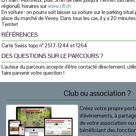
En train : Montreux, puis 5min de bike jusqu'à Territet (uu dir
régional), horaires sur
www.cff.ch
En voiture : on pourra soit laisser sa voiture sur le parking situé 
place du marché de Vevey. Dans tous les cas, il y a 20 minute
Territet
RÉFÉRENCES
Carte Swiss topo n° 2517-1244 et 1264
DES QUESTIONS SUR LE PARCOURS ?
L'auteur du parcours accepte d'être contacté directement, util
faire parvenir votre question !
Club ou association ?
Créez votre propre porta
d'évènements, à partag
de votre association ou 
bénéficiant des fonction