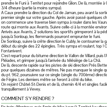
prendre le Funi à Territet pour rejoindre Glion. De là, montée à
3/4 d'heure (partie la moins sympa).
A Caux prendre la direction du Col de Jaman, peu avant la sortie
premier single sur votre gauche. Après avoir passé quelques ch
on commence une traverse bien sympa à rouler dans les Vaunai
route qui monte aux Avants. Suivre celle-ci à la montée envir
Arrivés aux Avants, 2 solutions: les sportifs grimperont à la p
jusqu'à Sonloup, les flemmards pourront emprunter le funi.
De Sonloup, suivre la crête direction le Cubly, le contourner la g
début du single des 22 épingles. Très sympa et roulant, top ! O
Fontanivent.
C'est reparti pour du bitume direction le Vallon de Villard, puis l'
Pléiades, et grimper jusqu'à l'arrivée du télésiège de La Châ.
De là, descente rapide sur les pistes de ski direction Prés Bett
pour quelques dizaines de mêtres. Ne pas manquer le single qu
du pt. 962, poursuivre sur ce single (single du 700ème) directi
de Fégire. Les derniers mêtre se feront à côté du bike.
On rejoint Châtel-St-Denis et de là, chemin 4/4 et singles facil
tranquillement à Vevey.
COMMENT S'Y RENDRE ?