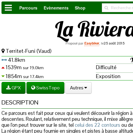
Parcours
Evènements
Shop
La Rivier
Proposé par
Easybiker
, le
25 août 2015
Territet-Funi (Vaud)
41.8km
1539m
Difficulté
sur 19.0km
1854m
Exposition
sur 17.4km
GPX
SwissTopo
Autres
DESCRIPTION
Ce parcours est fait pour ceux qui veulent découvrir la région 
descentes. Roulant, relativement peu technique, il mixe allègr
que l'on peut trouver sur le site, tel
celui des 22 contours
ou d
La région étant peu fournie en singles et pistes à basse altit