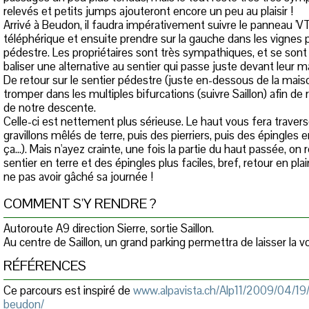
relevés et petits jumps ajouteront encore un peu au plaisir !
Arrivé à Beudon, il faudra impérativement suivre le panneau 'VTT
téléphérique et ensuite prendre sur la gauche dans les vignes p
pédestre. Les propriétaires sont très sympathiques, et se sont
baliser une alternative au sentier qui passe juste devant leur ma
De retour sur le sentier pédestre (juste en-dessous de la mai
tromper dans les multiples bifurcations (suivre Saillon) afin de r
de notre descente.
Celle-ci est nettement plus sérieuse. Le haut vous fera travers
gravillons mêlés de terre, puis des pierriers, puis des épingles e
ça...). Mais n'ayez crainte, une fois la partie du haut passée, on
sentier en terre et des épingles plus faciles, bref, retour en pl
ne pas avoir gâché sa journée !
COMMENT S'Y RENDRE ?
Autoroute A9 direction Sierre, sortie Saillon.
Au centre de Saillon, un grand parking permettra de laisser la vo
RÉFÉRENCES
Ce parcours est inspiré de
www.alpavista.ch/Alp11/2009/04/19
beudon/