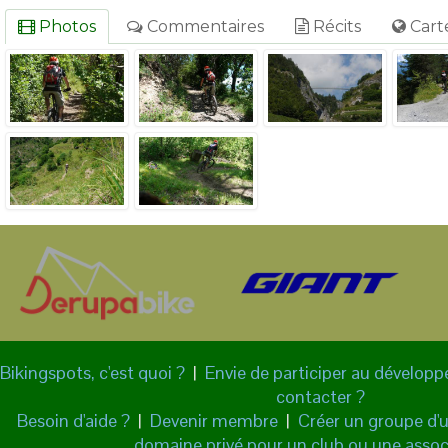
Photos
Commentaires
Récits
Cart
Bikingspots, c'est quoi ?
|
Envie de participer au dévelop
contacter ?
Besoin d'aide ?
|
Devenir membre
|
Créer un groupe d'ut
domaine privé pour un club ou une assoc