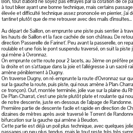
Bon, tout d'abord ne soyez pas effrayés par la cotation de ce par
à tout biker ayant une bonne technique, mais certains passag
élevée et difficulté technique assez prononcée en pierrier, j'ai
tantinet plutôt que de me retrouver avec des mails d'insultes...
Au départ de Saillon, on emprunte une piste puis sentier à trave
les hauts de Saillon et la face cachée de son château. De retour 
direction 'Passerelle de Farinet'. Peu avant la passerelle, on rep
roulable et une fois le pont suspendu traversé, on suit la piste j
qui mène à Ovronnaz.
On emprunte cette route pour 2 lacets, au 3ème on préfère pre
la droite et on s'attaque dans la joie et l'allégresse à un sacré ra
amène péniblement à Dugny.
On traverse Dugny, on ré-emprunte la route d'Ovronnaz sur q
sur la gauche la route, puis piste, qui nous amène à Plan-Charr
ce tronçon). Ouf, montée terminée, jolie vue sur la plaine du R
De Plan-Charrat, c'est une piste plutôt plate et roulante qui n
de notre descente, juste en-dessous de l'alpage de Randonne.
Première partie de descente facile et rapide en direction de C
dizaines de mètres après avoir traversé le Torrent de Randonne
bifurcation sur la gauche qui amène à Beudon.
Cette partie est déjà un poil plus technique, avec quelques jol
passages un peu plus tendus, mais le tout reste très très symp