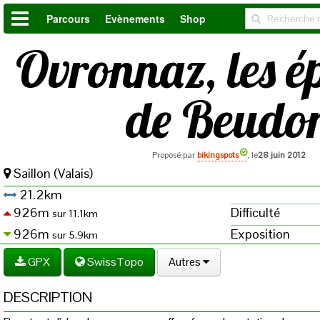
Parcours
Evènements
Shop
Ovronnaz, les é
de Beudo
Proposé par
bikingspots
, le
28 juin 2012
Saillon (Valais)
21.2km
926m
Difficulté
sur 11.1km
926m
Exposition
sur 5.9km
GPX
SwissTopo
Autres
DESCRIPTION