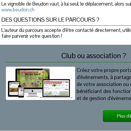
Le vignoble de Beudon vaut, à lui seul, le déplacement, alors sui
www.beudon.ch
DES QUESTIONS SUR LE PARCOURS ?
L'auteur du parcours accepte d'être contacté directement, util
faire parvenir votre question !
Club ou association ?
Créez votre propre porta
d'évènements, à partag
de votre association ou 
bénéficiant des fonction
et de gestion d'évèneme
Plus d'i