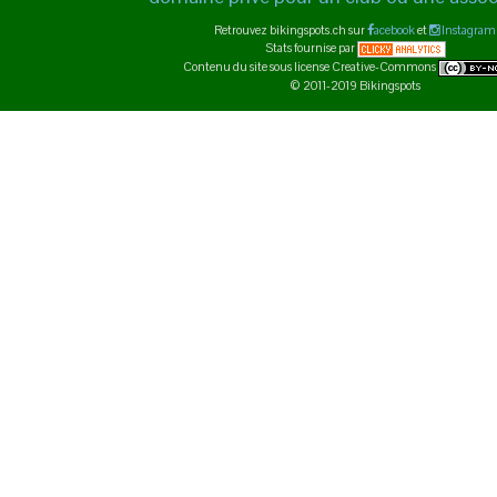
Retrouvez bikingspots.ch sur
acebook
et
Instagram
Stats fournise par
Contenu du site sous license Creative-Commons
© 2011-2019 Bikingspots