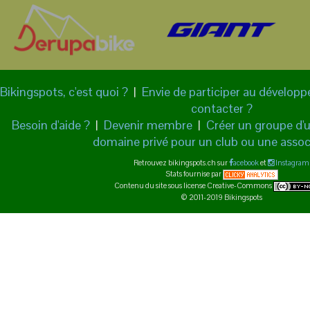
Bikingspots, c'est quoi ?
|
Envie de participer au dévelop
contacter ?
Besoin d'aide ?
|
Devenir membre
|
Créer un groupe d'ut
domaine privé pour un club ou une assoc
Retrouvez bikingspots.ch sur
acebook
et
Instagram
Stats fournise par
Contenu du site sous license Creative-Commons
© 2011-2019 Bikingspots