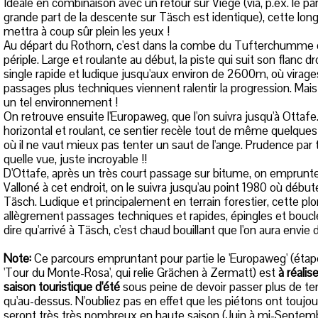
Idéale en combinaison avec un retour sur Viège (via, p.ex. le par
grande part de la descente sur Täsch est identique), cette lo
mettra à coup sûr plein les yeux !
Au départ du Rothorn, c'est dans la combe du Tufterchumme
périple. Large et roulante au début, la piste qui suit son flanc 
single rapide et ludique jusqu'aux environ de 2600m, où virages
passages plus techniques viennent ralentir la progression. Mais 
un tel environnement !
On retrouve ensuite l'Europaweg, que l'on suivra jusqu'à Ottafe
horizontal et roulant, ce sentier recèle tout de même quelque
où il ne vaut mieux pas tenter un saut de l'ange. Prudence pa
quelle vue, juste incroyable !!
D'Ottafe, après un très court passage sur bitume, on emprunt
Valloné à cet endroit, on le suivra jusqu'au point 1980 où débu
Täsch. Ludique et principalement en terrain forestier, cette pl
allègrement passages techniques et rapides, épingles et boucles
dire qu'arrivé à Täsch, c'est chaud bouillant que l'on aura envie d
Note:
Ce parcours empruntant pour partie le 'Europaweg' (étap
'Tour du Monte-Rosa', qui relie Grächen à Zermatt) est
à réali
saison touristique d'été
sous peine de devoir passer plus de t
qu'au-dessus. N'oubliez pas en effet que les piétons ont toujours 
seront très très nombreux en haute saison (Juin à mi-Septembr