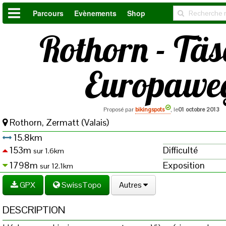
Parcours
Evènements
Shop
Rothorn - Täs
Europawe
Proposé par
bikingspots
, le
01 octobre 2013
Rothorn, Zermatt (Valais)
15.8km
153m
Difficulté
sur 1.6km
1798m
Exposition
sur 12.1km
GPX
SwissTopo
Autres
DESCRIPTION