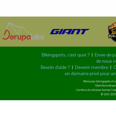
Bikingspots, c'est quoi ?
|
Envie de p
de nous c
Besoin d'aide ?
|
Devenir membre
|
C
un domaine privé pour un 
Retrouvez bikingspots.ch 
Stats fournise pa
Contenu du site sous license C
© 2011-2019