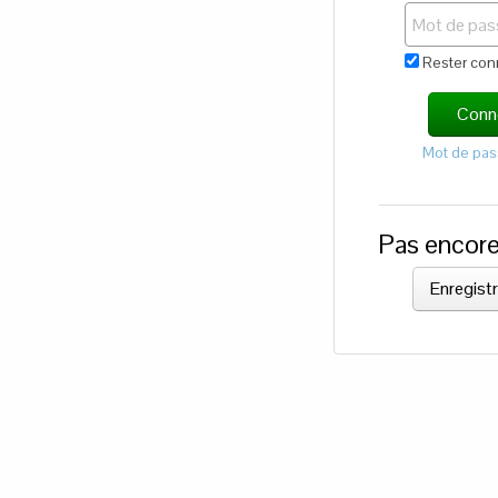
Rester con
Conn
Mot de pas
Pas encor
Enregistr