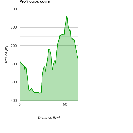
Profil du parcours
900
800
700
Altitude [m]
600
500
400
0
50
Distance [km]