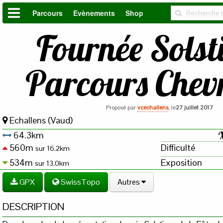
Parcours
Evènements
Shop
Fournée Solsti
Parcours Chev
Proposé par
vcechallens
, le
27 juillet 2017
Echallens (Vaud)
64.3km
560m
Difficulté
sur 16.2km
534m
Exposition
sur 13.0km
GPX
SwissTopo
Autres
DESCRIPTION