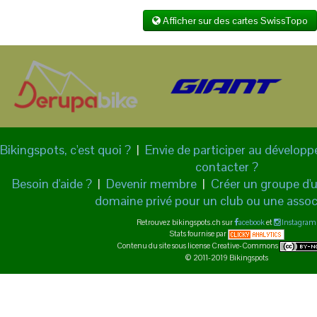
Afficher sur des cartes SwissTopo
Bikingspots, c'est quoi ?
|
Envie de participer au dévelop
contacter ?
Besoin d'aide ?
|
Devenir membre
|
Créer un groupe d'ut
domaine privé pour un club ou une assoc
Retrouvez bikingspots.ch sur
acebook
et
Instagram
Stats fournise par
Contenu du site sous license Creative-Commons
© 2011-2019 Bikingspots