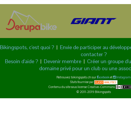
Bikingspots, c'est quoi ?
|
Envie de participer au dévelop
contacter ?
Besoin d'aide ?
|
Devenir membre
|
Créer un groupe d'ut
domaine privé pour un club ou une assoc
Retrouvez bikingspots.ch sur
acebook
et
Instagram
Stats fournise par
Contenu du site sous license Creative-Commons
© 2011-2019 Bikingspots