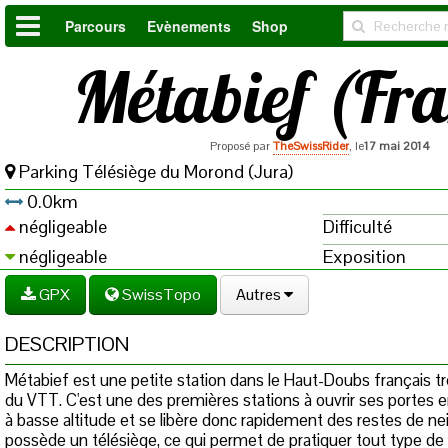
Parcours
Evènements
Shop
Métabief (Fr
Proposé par
TheSwissRider
, le
17 mai 2014
Parking Télésiège du Morond (Jura)
0.0km
négligeable
Difficulté
négligeable
Exposition
GPX
SwissTopo
Autres
DESCRIPTION
Métabief est une petite station dans le Haut-Doubs français tr
du VTT. C'est une des premières stations à ouvrir ses portes e
à basse altitude et se libère donc rapidement des restes de nei
possède un télésiège, ce qui permet de pratiquer tout type de 