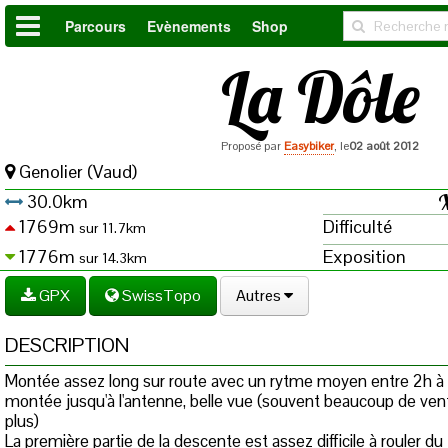
Parcours
Evènements
Shop
La Dôle
Proposé par
Easybiker
, le
02 août 2012
Genolier (Vaud)
30.0km
1769m
Difficulté
sur 11.7km
1776m
Exposition
sur 14.3km
GPX
SwissTopo
Autres
DESCRIPTION
Montée assez long sur route avec un rytme moyen entre 2h à 2h
montée jusqu'à l'antenne, belle vue (souvent beaucoup de vent
plus)
La première partie de la descente est assez difficile à rouler du 