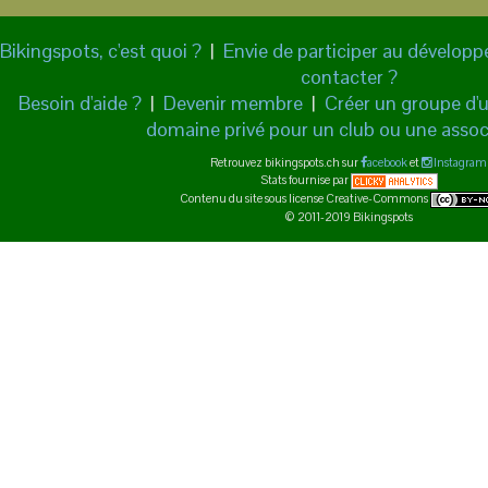
Bikingspots, c'est quoi ?
|
Envie de participer au dévelop
contacter ?
Besoin d'aide ?
|
Devenir membre
|
Créer un groupe d'ut
domaine privé pour un club ou une assoc
Retrouvez bikingspots.ch sur
acebook
et
Instagram
Stats fournise par
Contenu du site sous license Creative-Commons
© 2011-2019 Bikingspots