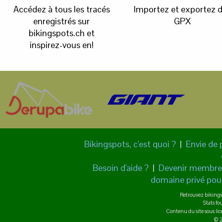
Accédez à tous les tracés
Importez et exportez 
enregistrés sur
GPX
bikingspots.ch et
inspirez-vous en!
Bikingspots, c'est quoi ?
|
Envie de 
Besoin d'aide ?
|
Devenir membre
domaine privé pour
Retrouvez bikings
Stats fo
Contenu du site sous l
© 2