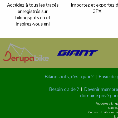
Accédez à tous les tracés
Importez et exportez 
enregistrés sur
GPX
bikingspots.ch et
inspirez-vous en!
Bikingspots, c'est quoi ?
|
Envie de 
Besoin d'aide ?
|
Devenir membre
domaine privé pour
Retrouvez bikings
Stats fo
Contenu du site sous l
© 2