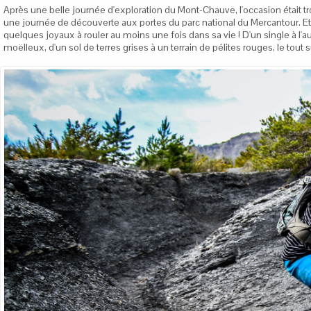
Après une belle journée d'exploration du Mont-Chauve, l'occasion était t
une journée de découverte aux portes du parc national du Mercantour. Et 
quelques joyaux à rouler au moins une fois dans sa vie ! D'un single à l'au
moëlleux, d'un sol de terres grises à un terrain de pélites rouges, le tou