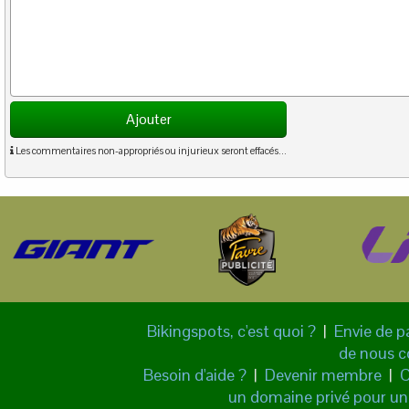
Ajouter
Les commentaires non-appropriés ou injurieux seront effacés...
Bikingspots, c'est quoi ?
|
Envie de p
de nous c
Besoin d'aide ?
|
Devenir membre
|
C
un domaine privé pour un 