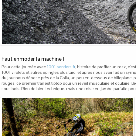
Faut enmoder la machine !
Pour cette journée avec
1001 sentiers.fr
, histoire de profiter un max, c'
1001 virolets et autres épingles plus tard, et après nous avoir fait un sym
du jour nous dépose près de la Colla, un peu en-dessous de Villeplane, po
rouges, ce premier trail est tiptop pour un réveil musculaire et oculaire. 
sous bois. Rien de bien technique, mais une mise en jambe parfaite pour c