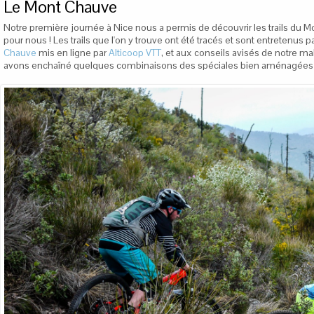
Le Mont Chauve
Notre première journée à Nice nous a permis de découvrir les trails du 
pour nous ! Les trails que l'on y trouve ont été tracés et sont entretenus 
Chauve
mis en ligne par
Alticoop VTT
, et aux conseils avisés de notre 
avons enchaîné quelques combinaisons des spéciales bien aménagées qu