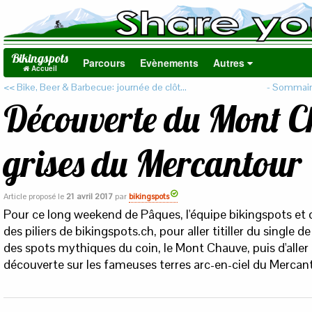
Bikingspots
Parcours
Evènements
Autres
Accueil
<< Bike, Beer & Barbecue: journée de clôt...
- Sommaire
Découverte du Mont Ch
grises du Mercantour
Article proposé le
21 avril 2017
par
bikingspots
Pour ce long weekend de Pâques, l'équipe bikingspots et 
des piliers de bikingspots.ch, pour aller titiller du single de
des spots mythiques du coin, le Mont Chauve, puis d'alle
découverte sur les fameuses terres arc-en-ciel du Mercan