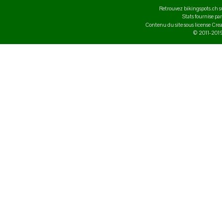
Retrouvez bikingspots.ch 
Stats fournise pa
Contenu du site sous license C
© 2011-2019