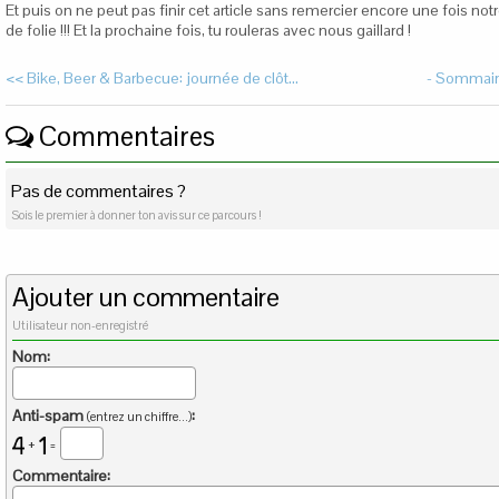
Et puis on ne peut pas finir cet article sans remercier encore une fois not
de folie !!! Et la prochaine fois, tu rouleras avec nous gaillard !
<< Bike, Beer & Barbecue: journée de clôt...
- Sommaire
Commentaires
Pas de commentaires ?
Sois le premier à donner ton avis sur ce parcours !
Ajouter un commentaire
Utilisateur non-enregistré
Nom:
Anti-spam
:
(entrez un chiffre...)
+
=
Commentaire: